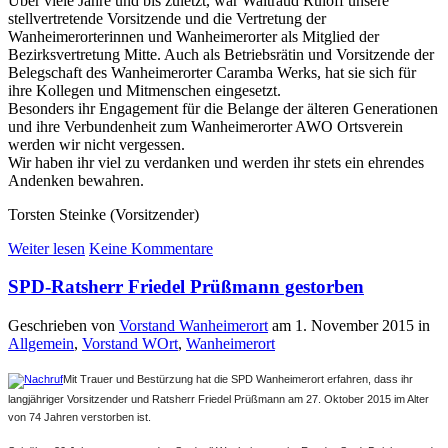
Über viele Jahre und bis zuletzt, war Waltraud Ruloff unsere
stellvertretende Vorsitzende und die Vertretung der
Wanheimerorterinnen und Wanheimerorter als Mitglied der
Bezirksvertretung Mitte. Auch als Betriebsrätin und Vorsitzende der
Belegschaft des Wanheimerorter Caramba Werks, hat sie sich für
ihre Kollegen und Mitmenschen eingesetzt.
Besonders ihr Engagement für die Belange der älteren Generationen
und ihre Verbundenheit zum Wanheimerorter AWO Ortsverein
werden wir nicht vergessen.
Wir haben ihr viel zu verdanken und werden ihr stets ein ehrendes
Andenken bewahren.
Torsten Steinke (Vorsitzender)
Weiter lesen
Keine Kommentare
SPD-Ratsherr Friedel Prüßmann gestorben
Geschrieben von
Vorstand Wanheimerort
am
1. November 2015
in
Allgemein
,
Vorstand WOrt
,
Wanheimerort
Mit Trauer und Bestürzung hat die SPD Wanheimerort erfahren, dass ihr
langjähriger Vorsitzender und Ratsherr Friedel Prüßmann am 27. Oktober 2015 im Alter
von 74 Jahren verstorben ist.