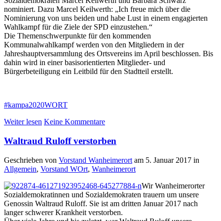
Sozialdemokraten Marcel Keilwerth und Barbara Schwarz
nominiert. Dazu Marcel Keilwerth: „Ich freue mich über die
Nominierung von uns beiden und habe Lust in einem engagierten
Wahlkampf für die Ziele der SPD einzustehen.“
Die Themenschwerpunkte für den kommenden
Kommunalwahlkampf werden von den Mitgliedern in der
Jahreshauptversammlung des Ortsvereins im April beschlossen. Bis
dahin wird in einer basisorientierten Mitglieder- und
Bürgerbeteiligung ein Leitbild für den Stadtteil erstellt.
#kampa2020WORT
Weiter lesen
Keine Kommentare
Waltraud Ruloff verstorben
Geschrieben von
Vorstand Wanheimerort
am
5. Januar 2017
in
Allgemein
,
Vorstand WOrt
,
Wanheimerort
Wir Wanheimerorter
Sozialdemokratinnen und Sozialdemokraten trauern um unsere
Genossin Waltraud Ruloff. Sie ist am dritten Januar 2017 nach
langer schwerer Krankheit verstorben.