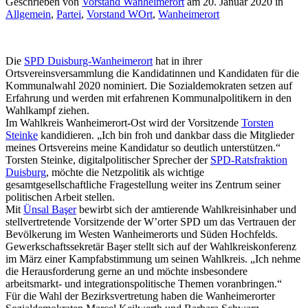
Geschrieben von
Vorstand Wanheimerort
am
20. Januar 2020
in
Allgemein
,
Partei
,
Vorstand WOrt
,
Wanheimerort
Die
SPD Duisburg-Wanheimerort
hat in ihrer
Ortsvereinsversammlung die Kandidatinnen und Kandidaten für die
Kommunalwahl 2020 nominiert. Die Sozialdemokraten setzen auf
Erfahrung und werden mit erfahrenen Kommunalpolitikern in den
Wahlkampf ziehen.
Im Wahlkreis Wanheimerort-Ost wird der Vorsitzende
Torsten
Steinke
kandidieren. „Ich bin froh und dankbar dass die Mitglieder
meines Ortsvereins meine Kandidatur so deutlich unterstützen.“
Torsten Steinke, digitalpolitischer Sprecher der
SPD-Ratsfraktion
Duisburg
, möchte die Netzpolitik als wichtige
gesamtgesellschaftliche Fragestellung weiter ins Zentrum seiner
politischen Arbeit stellen.
Mit
Ünsal Başer
bewirbt sich der amtierende Wahlkreisinhaber und
stellvertretende Vorsitzende der W’orter SPD um das Vertrauen der
Bevölkerung im Westen Wanheimerorts und Süden Hochfelds.
Gewerkschaftssekretär Başer stellt sich auf der Wahlkreiskonferenz
im März einer Kampfabstimmung um seinen Wahlkreis. „Ich nehme
die Herausforderung gerne an und möchte insbesondere
arbeitsmarkt- und integrationspolitische Themen voranbringen.“
Für die Wahl der Bezirksvertretung haben die Wanheimerorter