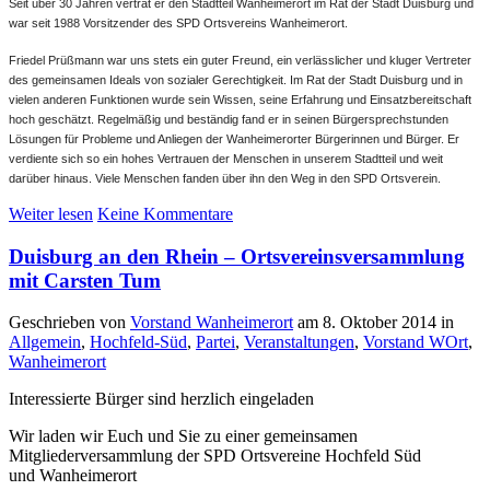
Seit über 30 Jahren vertrat er den Stadtteil Wanheimerort im Rat der Stadt Duisburg und
war seit 1988 Vorsitzender des SPD Ortsvereins Wanheimerort.
Friedel Prüßmann war uns stets ein guter Freund, ein verlässlicher und kluger Vertreter
des gemeinsamen Ideals von sozialer Gerechtigkeit. Im Rat der Stadt Duisburg und in
vielen anderen Funktionen wurde sein Wissen, seine Erfahrung und Einsatzbereitschaft
hoch geschätzt. Regelmäßig und beständig fand er in seinen Bürgersprechstunden
Lösungen für Probleme und Anliegen der Wanheimerorter Bürgerinnen und Bürger. Er
verdiente sich so ein hohes Vertrauen der Menschen in unserem Stadtteil und weit
darüber hinaus. Viele Menschen fanden über ihn den Weg in den SPD Ortsverein.
Weiter lesen
Keine Kommentare
Duisburg an den Rhein – Ortsvereinsversammlung
mit Carsten Tum
Geschrieben von
Vorstand Wanheimerort
am
8. Oktober 2014
in
Allgemein
,
Hochfeld-Süd
,
Partei
,
Veranstaltungen
,
Vorstand WOrt
,
Wanheimerort
Interessierte Bürger sind herzlich eingeladen
Wir laden wir Euch und Sie zu einer gemeinsamen
Mitgliederversammlung der SPD Ortsvereine Hochfeld Süd
und Wanheimerort