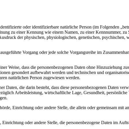
entifizierte oder identifizierbare natürliche Person (im Folgenden „betr
uordnung zu einer Kennung wie einem Namen, zu einer Kennnummer, zu 
druck der physischen, physiologischen, genetischen, psychischen, wirts
ren ausgeführte Vorgang oder jede solche Vorgangsreihe im Zusammenha
ner Weise, dass die personenbezogenen Daten ohne Hinzuziehung zusätz
tionen gesondert aufbewahrt werden und technischen und organisatoris
rbaren natürlichen Person zugewiesen werden.
ener Daten, die darin besteht, dass diese personenbezogenen Daten ver
glich Arbeitsleistung, wirtschaftliche Lage, Gesundheit, persönliche Vo
agen.
Behörde, Einrichtung oder andere Stelle, die allein oder gemeinsam mit
e, Einrichtung oder andere Stelle, die personenbezogene Daten im Auftr