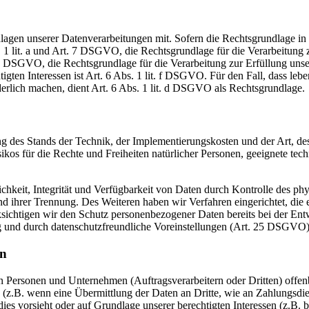
en unserer Datenverarbeitungen mit. Sofern die Rechtsgrundlage in d
. 1 lit. a und Art. 7 DSGVO, die Rechtsgrundlage für die Verarbeitung
DSGVO, die Rechtsgrundlage für die Verarbeitung zur Erfüllung unsere
gten Interessen ist Art. 6 Abs. 1 lit. f DSGVO. Für den Fall, dass leb
erlich machen, dient Art. 6 Abs. 1 lit. d DSGVO als Rechtsgrundlage.
 des Stands der Technik, der Implementierungskosten und der Art, d
isikos für die Rechte und Freiheiten natürlicher Personen, geeignete 
keit, Integrität und Verfügbarkeit von Daten durch Kontrolle des phy
 und ihrer Trennung. Des Weiteren haben wir Verfahren eingerichtet, 
ksichtigen wir den Schutz personenbezogener Daten bereits bei der E
g und durch datenschutzfreundliche Voreinstellungen (Art. 25 DSGVO)
en
ersonen und Unternehmen (Auftragsverarbeitern oder Dritten) offenbar
s (z.B. wenn eine Übermittlung der Daten an Dritte, wie an Zahlungsdie
g dies vorsieht oder auf Grundlage unserer berechtigten Interessen (z.B.