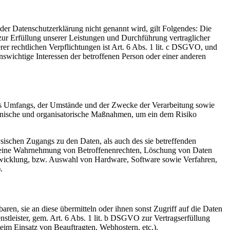
er Datenschutzerklärung nicht genannt wird, gilt Folgendes: Die
 zur Erfüllung unserer Leistungen und Durchführung vertraglicher
r rechtlichen Verpflichtungen ist Art. 6 Abs. 1 lit. c DSGVO, und
enswichtige Interessen der betroffenen Person oder einer anderen
es Umfangs, der Umstände und der Zwecke der Verarbeitung sowie
technische und organisatorische Maßnahmen, um ein dem Risiko
sischen Zugangs zu den Daten, als auch des sie betreffenden
die eine Wahrnehmung von Betroffenenrechten, Löschung von Daten
ntwicklung, bzw. Auswahl von Hardware, Software sowie Verfahren,
.
en, sie an diese übermitteln oder ihnen sonst Zugriff auf die Daten
nstleister, gem. Art. 6 Abs. 1 lit. b DSGVO zur Vertragserfüllung
 beim Einsatz von Beauftragten, Webhostern, etc.).