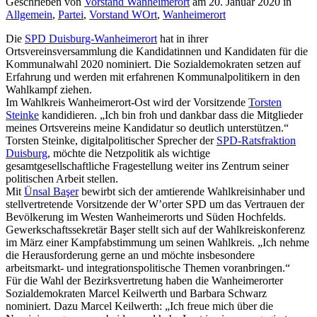
Geschrieben von
Vorstand Wanheimerort
am
20. Januar 2020
in
Allgemein
,
Partei
,
Vorstand WOrt
,
Wanheimerort
Die
SPD Duisburg-Wanheimerort
hat in ihrer
Ortsvereinsversammlung die Kandidatinnen und Kandidaten für die
Kommunalwahl 2020 nominiert. Die Sozialdemokraten setzen auf
Erfahrung und werden mit erfahrenen Kommunalpolitikern in den
Wahlkampf ziehen.
Im Wahlkreis Wanheimerort-Ost wird der Vorsitzende
Torsten
Steinke
kandidieren. „Ich bin froh und dankbar dass die Mitglieder
meines Ortsvereins meine Kandidatur so deutlich unterstützen.“
Torsten Steinke, digitalpolitischer Sprecher der
SPD-Ratsfraktion
Duisburg
, möchte die Netzpolitik als wichtige
gesamtgesellschaftliche Fragestellung weiter ins Zentrum seiner
politischen Arbeit stellen.
Mit
Ünsal Başer
bewirbt sich der amtierende Wahlkreisinhaber und
stellvertretende Vorsitzende der W’orter SPD um das Vertrauen der
Bevölkerung im Westen Wanheimerorts und Süden Hochfelds.
Gewerkschaftssekretär Başer stellt sich auf der Wahlkreiskonferenz
im März einer Kampfabstimmung um seinen Wahlkreis. „Ich nehme
die Herausforderung gerne an und möchte insbesondere
arbeitsmarkt- und integrationspolitische Themen voranbringen.“
Für die Wahl der Bezirksvertretung haben die Wanheimerorter
Sozialdemokraten Marcel Keilwerth und Barbara Schwarz
nominiert. Dazu Marcel Keilwerth: „Ich freue mich über die