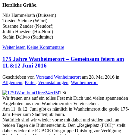
Herzliche Grüße,
Nils Hammelrath (Duissern)
Torsten Steinke (W’ort)
Susanne Zander (Neudorf)
Judith Haesters (Ho-Nord)
Stefán Dellwo (Stadtmitte)
Weiter lesen
Keine Kommentare
175 Jahre Wanheimerort – Gemeinsam feiern am
11.&12 Juni 2016
Geschrieben von
Vorstand Wanheimerort
am
28. Mai 2016
in
Allgemein
,
Partei
,
Veranstaltungen
,
Wanheimerort
TSt
Wir freuen uns auf ein tolles Fest mit Euch und vielen spannenden
Angeboten aus dem Wanheimerorter Vereinsleben.
Am 11. & 12. Juni gibt es nämlich in Wanheimerort die große 175-
Jahr-Feier zum Stadtteiljubiläum.
Natürlich sind wir wieder vorne mit dabei und stellen auch an
beiden Tagen die Bühnentechnik. Den „Regieplatz (FOH)“ stellt
dabei wieder die IG BCE Ortsgruppe Duisburg zur Verfügung.