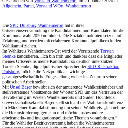
Geschrieben von
Vorstand Wanheimerort
am
20. Januar 2020
in
Allgemein
,
Partei
,
Vorstand WOrt
,
Wanheimerort
Die
SPD Duisburg-Wanheimerort
hat in ihrer
Ortsvereinsversammlung die Kandidatinnen und Kandidaten für die
Kommunalwahl 2020 nominiert. Die Sozialdemokraten setzen auf
Erfahrung und werden mit erfahrenen Kommunalpolitikern in den
Wahlkampf ziehen.
Im Wahlkreis Wanheimerort-Ost wird der Vorsitzende
Torsten
Steinke
kandidieren. „Ich bin froh und dankbar dass die Mitglieder
meines Ortsvereins meine Kandidatur so deutlich unterstützen.“
Torsten Steinke, digitalpolitischer Sprecher der
SPD-Ratsfraktion
Duisburg
, möchte die Netzpolitik als wichtige
gesamtgesellschaftliche Fragestellung weiter ins Zentrum seiner
politischen Arbeit stellen.
Mit
Ünsal Başer
bewirbt sich der amtierende Wahlkreisinhaber und
stellvertretende Vorsitzende der W’orter SPD um das Vertrauen der
Bevölkerung im Westen Wanheimerorts und Süden Hochfelds.
Gewerkschaftssekretär Başer stellt sich auf der Wahlkreiskonferenz
im März einer Kampfabstimmung um seinen Wahlkreis. „Ich nehme
die Herausforderung gerne an und möchte insbesondere
arbeitsmarkt- und integrationspolitische Themen voranbringen.“
Für die Wahl der Bezirksvertretung haben die Wanheimerorter