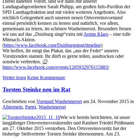
Direkt daneben Vorort, sind wir dann mit unserer
Landtagsabgeordneten Sarah Phili
pp, am großen Info-Pavillon der
SPD Landtagsfraktion und mit vielen weiteren Angeboten. Also
reichlich Gelegenheit auch unseren neuen Ortsvereinsvorstand
einmal persönlich kennen zu lernen und natürlich, vor allem,
gemeinsam zu feiern, im schönen Wanheimerort. Besonders freuen
wir uns auf das „Duisburg singt“extra mit
Armin Klaes
– eine tolle
Mitmach-Aktion.
(
https://www.facebook.com/Duisburgsingt/timeline
)
Wir hoffen, ihr mögt das Plakat, das „aus der Feder“ unseres
Vorsitzenden stammt. Ihr dürft es gerne teilen, ausdrucken oder
sonstwie verbreiten.
🙂
https://www.facebook.com/events/1205932976115883/
Weiter lesen
Keine Kommentare
Torsten Steinke neu im Rat
Geschrieben von
Vorstand Wanheimerort
am
24. November 2015
in
Allgemein
,
Partei
,
Wanheimerort
Wie wir bereits berichteten, ist unser
langjähriger Ortsvereinsvorsitzender und Ratsherr Friedel Prüßmann
am 27. Oktober 2015 verstorben. Den Ortsvereinsvorsitz hat der
bisherige Stellvertreter Torsten Steinke übernommen. Am 23.