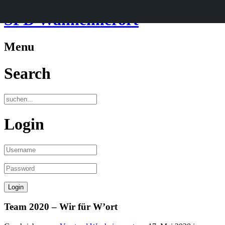
SPD Wanheimerort
Menu
Search
Login
Team 2020 – Wir für W’ort