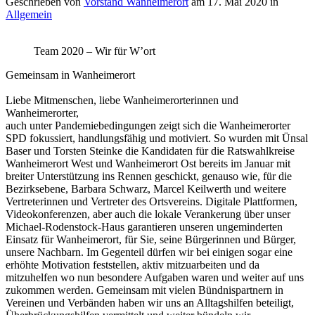
Geschrieben von
Vorstand Wanheimerort
am
17. Mai 2020
in
Allgemein
Team 2020 – Wir für W’ort
Gemeinsam in Wanheimerort
Liebe Mitmenschen, liebe Wanheimerorterinnen und
Wanheimerorter,
auch unter Pandemiebedingungen zeigt sich die Wanheimerorter
SPD fokussiert, handlungsfähig und motiviert. So wurden mit Ünsal
Baser und Torsten Steinke die Kandidaten für die Ratswahlkreise
Wanheimerort West und Wanheimerort Ost bereits im Januar mit
breiter Unterstützung ins Rennen geschickt, genauso wie, für die
Bezirksebene, Barbara Schwarz, Marcel Keilwerth und weitere
Vertreterinnen und Vertreter des Ortsvereins. Digitale Plattformen,
Videokonferenzen, aber auch die lokale Verankerung über unser
Michael-Rodenstock-Haus garantieren unseren ungeminderten
Einsatz für Wanheimerort, für Sie, seine Bürgerinnen und Bürger,
unsere Nachbarn. Im Gegenteil dürfen wir bei einigen sogar eine
erhöhte Motivation feststellen, aktiv mitzuarbeiten und da
mitzuhelfen wo nun besondere Aufgaben waren und weiter auf uns
zukommen werden. Gemeinsam mit vielen Bündnispartnern in
Vereinen und Verbänden haben wir uns an Alltagshilfen beteiligt,