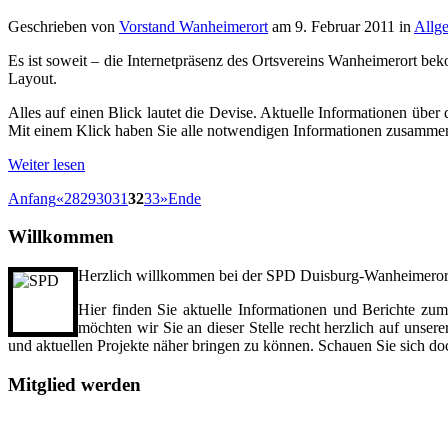
Geschrieben von
Vorstand Wanheimerort
am
9. Februar 2011
in
Allg
Es ist soweit – die Internetpräsenz des Ortsvereins Wanheimerort be
Layout.
Alles auf einen Blick lautet die Devise. Aktuelle Informationen üb
Mit einem Klick haben Sie alle notwendigen Informationen zusamme
Weiter lesen
Anfang
«
28
29
30
31
32
33
»
Ende
Willkommen
Herzlich willkommen bei der SPD Duisburg-Wanheimeror
Hier finden Sie aktuelle Informationen und Berichte zum
möchten wir Sie an dieser Stelle recht herzlich auf unser
und aktuellen Projekte näher bringen zu können. Schauen Sie sich do
Mitglied
werden