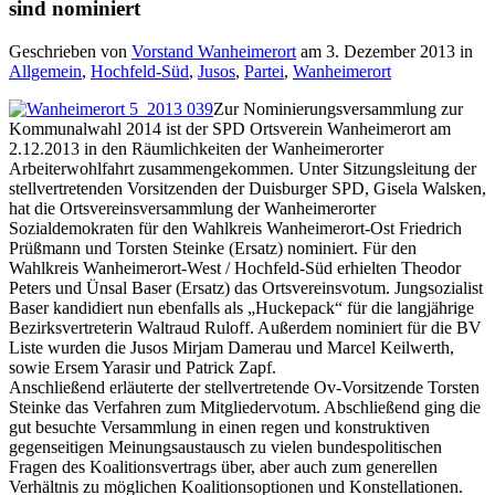
sind nominiert
Geschrieben von
Vorstand Wanheimerort
am
3. Dezember 2013
in
Allgemein
,
Hochfeld-Süd
,
Jusos
,
Partei
,
Wanheimerort
Zur Nominierungsversammlung zur
Kommunalwahl 2014 ist der SPD Ortsverein Wanheimerort am
2.12.2013 in den Räumlichkeiten der Wanheimerorter
Arbeiterwohlfahrt zusammengekommen. Unter Sitzungsleitung der
stellvertretenden Vorsitzenden der Duisburger SPD, Gisela Walsken,
hat die Ortsvereinsversammlung der Wanheimerorter
Sozialdemokraten für den Wahlkreis Wanheimerort-Ost Friedrich
Prüßmann und Torsten Steinke (Ersatz) nominiert. Für den
Wahlkreis Wanheimerort-West / Hochfeld-Süd erhielten Theodor
Peters und Ünsal Baser (Ersatz) das Ortsvereinsvotum. Jungsozialist
Baser kandidiert nun ebenfalls als „Huckepack“ für die langjährige
Bezirksvertreterin Waltraud Ruloff. Außerdem nominiert für die BV
Liste wurden die Jusos Mirjam Damerau und Marcel Keilwerth,
sowie Ersem Yarasir und Patrick Zapf.
Anschließend erläuterte der stellvertretende Ov-Vorsitzende Torsten
Steinke das Verfahren zum Mitgliedervotum. Abschließend ging die
gut besuchte Versammlung in einen regen und konstruktiven
gegenseitigen Meinungsaustausch zu vielen bundespolitischen
Fragen des Koalitionsvertrags über, aber auch zum generellen
Verhältnis zu möglichen Koalitionsoptionen und Konstellationen.