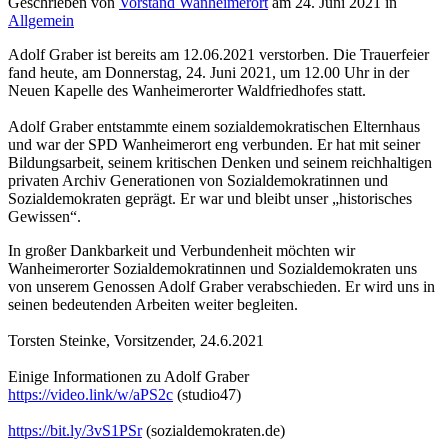
Geschrieben von
Vorstand Wanheimerort
am
24. Juni 2021
in
Allgemein
Adolf Graber ist bereits am 12.06.2021 verstorben. Die Trauerfeier
fand heute, am Donnerstag, 24. Juni 2021, um 12.00 Uhr in der
Neuen Kapelle des Wanheimerorter Waldfriedhofes statt.
Adolf Graber entstammte einem sozialdemokratischen Elternhaus
und war der SPD Wanheimerort eng verbunden. Er hat mit seiner
Bildungsarbeit, seinem kritischen Denken und seinem reichhaltigen
privaten Archiv Generationen von Sozialdemokratinnen und
Sozialdemokraten geprägt. Er war und bleibt unser „historisches
Gewissen“.
In großer Dankbarkeit und Verbundenheit möchten wir
Wanheimerorter Sozialdemokratinnen und Sozialdemokraten uns
von unserem Genossen Adolf Graber verabschieden. Er wird uns in
seinen bedeutenden Arbeiten weiter begleiten.
Torsten Steinke, Vorsitzender, 24.6.2021
Einige Informationen zu Adolf Graber
https://video.link/w/aPS2c
(studio47)
https://bit.ly/3vS1PSr
(sozialdemokraten.de)