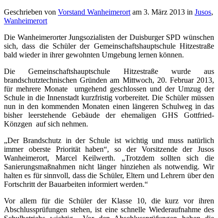
Geschrieben von
Vorstand Wanheimerort
am
3. März 2013
in
Jusos
,
Wanheimerort
Die Wanheimerorter Jungsozialisten der Duisburger SPD wünschen
sich, dass die Schüler der Gemeinschaftshauptschule Hitzestraße
bald wieder in ihrer gewohnten Umgebung lernen können.
Die Gemeinschaftshauptschule Hitzestraße wurde aus
brandschutztechnischen Gründen am Mittwoch, 20. Februar 2013,
für mehrere Monate umgehend geschlossen und der Umzug der
Schule in die Innenstadt kurzfristig vorbereitet.
Die Schüler müssen
nun in den kommenden Monaten einen längeren Schulweg in das
bisher leerstehende Gebäude der ehemaligen GHS Gottfried-
Könzgen auf sich nehmen.
„Der Brandschutz in der Schule ist wichtig und muss natürlich
immer oberste Priorität haben“, so der Vorsitzende der Jusos
Wanheimerort, Marcel Keilwerth. „Trotzdem sollten sich die
Sanierungsmaßnahmen nicht länger hinziehen als notwendig. Wir
halten es für sinnvoll, dass die Schüler, Eltern und Lehrern über den
Fortschritt der Bauarbeiten informiert werden.“
Vor allem für die Schüler der Klasse 10, die kurz vor ihren
Abschlussprüfungen stehen, ist eine schnelle Wiederaufnahme des