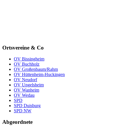
Ortsvereine
& Co
OV Bissingheim
OV Buchholz
OV Großenbaum/Rahm
OV Hüttenheim-Huckingen
OV Neudorf
OV Ungelsheim
OV Wanheim
OV Wedau
SPD
SPD Duisburg
SPD NW
Abgeordnete