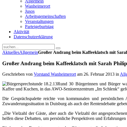
Allgemein
Wanheimerort
Jusos
Arbeitsgemeinschaften
Veranstaltungen
Parteigeburtstag
Aktivität
Datenschutzerklärung
Aktuelles
Allgemein
Großer Andrang beim Kaffeeklatsch mit Sarah
Großer Andrang beim Kaffeeklatsch mit Sarah Phili
Geschrieben von
Vorstand Wanheimerort
am
26. Februar 2013
in
All
Rund 30 Bürgerinnen und Bürger ware
Kaffee und Kuchen, in das AWO-Seniorenzentrum „Im Schlenk“ gefo
Die Gesprächspalette reichte von kommunalen und persönlichen 
Zuwanderungssituation in Duisburg als auch der Rentendebatte gebet
„Die Vielzahl der Gäste, aber auch die Vielzahl der angesprochene
helfen diese Debatten, um persönliche Perspektiven und Erfahrungen 