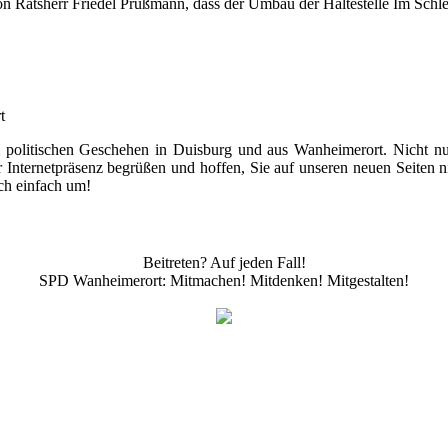
on Ratsherr Friedel Prüßmann, dass der Umbau der Haltestelle Im Schl
t
 politischen Geschehen in Duisburg und aus Wanheimerort. Nicht nur 
er Internetpräsenz begrüßen und hoffen, Sie auf unseren neuen Seiten 
ch einfach um!
Beitreten? Auf jeden Fall!
SPD Wanheimerort: Mitmachen! Mitdenken! Mitgestalten!