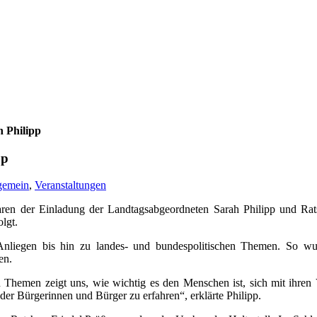
 Philipp
pp
gemein
,
Veranstaltungen
n der Einladung der Landtagsabgeordneten Sarah Philipp und Ratsh
lgt.
Anliegen bis hin zu landes- und bundespolitischen Themen. So wur
en.
n Themen zeigt uns, wie wichtig es den Menschen ist, sich mit ihren
der Bürgerinnen und Bürger zu erfahren“, erklärte Philipp.